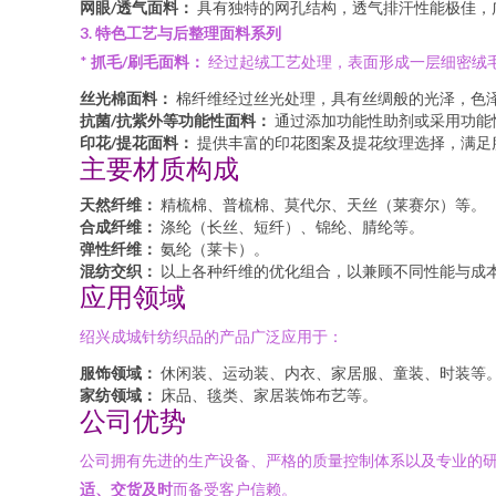
网眼/透气面料：
具有独特的网孔结构，透气排汗性能极佳，
3. 特色工艺与后整理面料系列
*
抓毛/刷毛面料：
经过起绒工艺处理，表面形成一层细密绒
丝光棉面料：
棉纤维经过丝光处理，具有丝绸般的光泽，色
抗菌/抗紫外等功能性面料：
通过添加功能性助剂或采用功能
印花/提花面料：
提供丰富的印花图案及提花纹理选择，满足
主要材质构成
天然纤维：
精梳棉、普梳棉、莫代尔、天丝（莱赛尔）等。
合成纤维：
涤纶（长丝、短纤）、锦纶、腈纶等。
弹性纤维：
氨纶（莱卡）。
混纺交织：
以上各种纤维的优化组合，以兼顾不同性能与成
应用领域
绍兴成城针纺织品的产品广泛应用于：
服饰领域：
休闲装、运动装、内衣、家居服、童装、时装等
家纺领域：
床品、毯类、家居装饰布艺等。
公司优势
公司拥有先进的生产设备、严格的质量控制体系以及专业的
适、交货及时
而备受客户信赖。