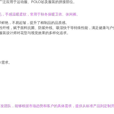
广泛应用于运动服、POLO衫及服装的拼接部位。
毛，手感温暖柔软，常用于秋冬保暖卫衣、休闲裤。
泽鲜艳，不易起皱，提升了棉制品的品质感。
性纤维，赋予面料抗菌、防紫外线、吸湿快干等特殊性能，满足健康与户
服装设计师对花型与视觉效果的多样化追求。
本需求。
。
研发团队，能够根据市场趋势和客户的具体需求，提供从标准产品到定制