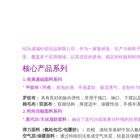
绍兴成城针纺织品有限公司，作为一家集研发、生产与销售
富，覆盖多个应用领域，以其优良的质地、稳定的性能和时
核心产品系列
1. 经典基础面料系列
*
平纹布 / 汗布：
质地轻薄、手感柔软、吸湿透气，是制作T
罗纹布：
具有良好的纵向弹性，常用于领口、袖口、下摆以
棉毛布 / 双面布：
双面结构，厚度适中，保暖性佳，手感丰
2. 时尚功能面料系列
*
莫代尔/天丝混纺面料：
融合了莫代尔或莱赛尔纤维的丝滑
弹力面料（氨纶包芯/包覆纱）：
在棉、涤纶等基材中加入氨
空气层/保暖面料：
通过特殊织法形成空气夹层，轻盈且保暖