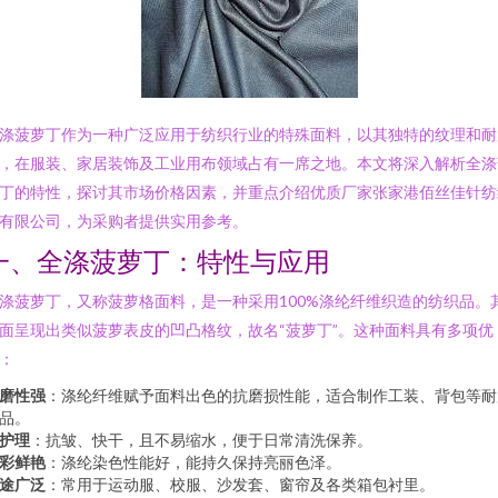
涤菠萝丁作为一种广泛应用于纺织行业的特殊面料，以其独特的纹理和耐
，在服装、家居装饰及工业用布领域占有一席之地。本文将深入解析全涤
丁的特性，探讨其市场价格因素，并重点介绍优质厂家张家港佰丝佳针纺
有限公司，为采购者提供实用参考。
一、全涤菠萝丁：特性与应用
涤菠萝丁，又称菠萝格面料，是一种采用100%涤纶纤维织造的纺织品。
面呈现出类似菠萝表皮的凹凸格纹，故名“菠萝丁”。这种面料具有多项优
：
磨性强
：涤纶纤维赋予面料出色的抗磨损性能，适合制作工装、背包等耐
品。
护理
：抗皱、快干，且不易缩水，便于日常清洗保养。
彩鲜艳
：涤纶染色性能好，能持久保持亮丽色泽。
途广泛
：常用于运动服、校服、沙发套、窗帘及各类箱包衬里。