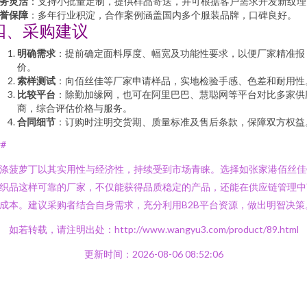
务灵活
：支持小批量定制，提供样品寄送，并可根据客户需求开发新纹理
誉保障
：多年行业积淀，合作案例涵盖国内多个服装品牌，口碑良好。
四、采购建议
明确需求
：提前确定面料厚度、幅宽及功能性要求，以便厂家精准报
价。
索样测试
：向佰丝佳等厂家申请样品，实地检验手感、色差和耐用性
比较平台
：除勤加缘网，也可在阿里巴巴、慧聪网等平台对比多家供
商，综合评估价格与服务。
合同细节
：订购时注明交货期、质量标准及售后条款，保障双方权益
##
涤菠萝丁以其实用性与经济性，持续受到市场青睐。选择如张家港佰丝佳
织品这样可靠的厂家，不仅能获得品质稳定的产品，还能在供应链管理中
成本。建议采购者结合自身需求，充分利用B2B平台资源，做出明智决策
如若转载，请注明出处：http://www.wangyu3.com/product/89.html
更新时间：2026-08-06 08:52:06