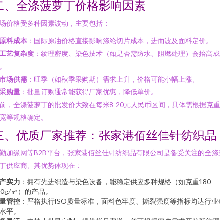
二、全涤菠萝丁价格影响因素
场价格受多种因素波动，主要包括：
原料成本
：国际原油价格直接影响涤纶切片成本，进而波及面料定价。
工艺复杂度
：纹理密度、染色技术（如是否需防水、阻燃处理）会抬高成
。
市场供需
：旺季（如秋季采购期）需求上升，价格可能小幅上涨。
采购量
：批量订购通常能获得厂家优惠，降低单价。
前，全涤菠萝丁的批发价大致在每米8-20元人民币区间，具体需根据克
宽等规格确定。
三、优质厂家推荐：张家港佰丝佳针纺织品
勤加缘网等B2B平台，张家港佰丝佳针纺织品有限公司是备受关注的全涤
丁供应商。其优势体现在：
产实力
：拥有先进织造与染色设备，能稳定供应多种规格（如克重180-
00g/㎡）的产品。
量管控
：严格执行ISO质量标准，面料色牢度、撕裂强度等指标均达行业
水平。