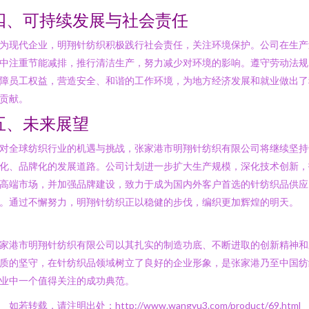
四、可持续发展与社会责任
为现代企业，明翔针纺织积极践行社会责任，关注环境保护。公司在生产
中注重节能减排，推行清洁生产，努力减少对环境的影响。遵守劳动法规
障员工权益，营造安全、和谐的工作环境，为地方经济发展和就业做出了
贡献。
五、未来展望
对全球纺织行业的机遇与挑战，张家港市明翔针纺织有限公司将继续坚持
化、品牌化的发展道路。公司计划进一步扩大生产规模，深化技术创新，
高端市场，并加强品牌建设，致力于成为国内外客户首选的针纺织品供应
。通过不懈努力，明翔针纺织正以稳健的步伐，编织更加辉煌的明天。
家港市明翔针纺织有限公司以其扎实的制造功底、不断进取的创新精神和
质的坚守，在针纺织品领域树立了良好的企业形象，是张家港乃至中国纺
业中一个值得关注的成功典范。
如若转载，请注明出处：http://www.wangyu3.com/product/69.html