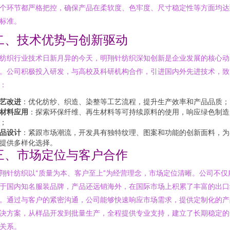
个环节都严格把控，确保产品在柔软度、色牢度、尺寸稳定性等方面均达
标准。
二、技术优势与创新驱动
纺织行业技术日新月异的今天，明翔针纺织深知创新是企业发展的核心动
。公司积极投入研发，与高校及科研机构合作，引进国内外先进技术，致
：
艺改进
：优化纺纱、织造、染整等工艺流程，提升生产效率和产品品质；
材料应用
：探索环保纤维、再生材料等可持续原料的使用，响应绿色制造
；
品设计
：紧跟市场潮流，开发具有独特纹理、图案和功能的创新面料，为
提供多样化选择。
三、市场定位与客户合作
翔针纺织以“质量为本、客户至上”为经营理念，市场定位清晰。公司不仅
于国内知名服装品牌，产品还远销海外，在国际市场上积累了丰富的出口
。通过与客户的紧密沟通，公司能够快速响应市场需求，提供定制化的产
决方案，从样品开发到批量生产，全程提供专业支持，建立了长期稳定的
关系。