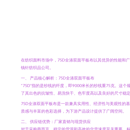
在纺织面料市场中，75D全涤双面平板布以其优异的性能和
钱针纺织品公司。
一、 产品核心解析：75D全涤双面平板布
“75D”指的是纱线的纤度，即9000米长的纱线重75克。
了其出色的抗皱性、易洗快干、色牢度高以及良好的尺寸稳定
75D全涤双面平板布是一款兼具实用性、经济性与美观性的
质感与丰富的色彩选择，为下游产品设计提供了广阔空间。
二、 供应链优势：厂家直销与现货供应
对于采购商而言，稳定的货源和高效的交货速度至关重要。标