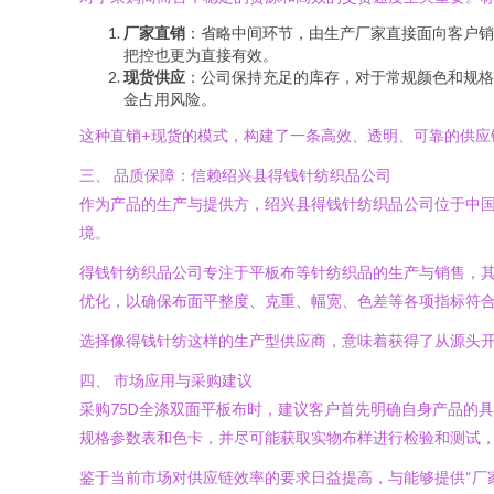
厂家直销
：省略中间环节，由生产厂家直接面向客户销
把控也更为直接有效。
现货供应
：公司保持充足的库存，对于常规颜色和规格
金占用风险。
这种直销+现货的模式，构建了一条高效、透明、可靠的供应
三、 品质保障：信赖绍兴县得钱针纺织品公司
作为产品的生产与提供方，绍兴县得钱针纺织品公司位于中
境。
得钱针纺织品公司专注于平板布等针纺织品的生产与销售，其
优化，以确保布面平整度、克重、幅宽、色差等各项指标符
选择像得钱针纺这样的生产型供应商，意味着获得了从源头
四、 市场应用与采购建议
采购75D全涤双面平板布时，建议客户首先明确自身产品的
规格参数表和色卡，并尽可能获取实物布样进行检验和测试
鉴于当前市场对供应链效率的要求日益提高，与能够提供“厂