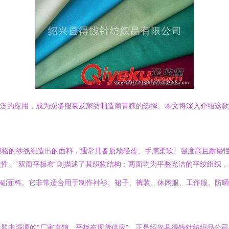
广泛的应用，成为众多服装及家纺制造商青睐的选择。本文将深入介绍这
这个规格的纱线织造出的面料，通常具备质地轻盈、手感柔软、强度高且耐磨性
性。“双面平板布”则描述了其织物结构：两面均为平整光洁的平纹组织
基础面料。它非常适合用于制作衬衫、裙子、裤装、休闲服、工作服、防
题中强调的“厂家直销，平板布现货供应”，正是绍兴县得钱针纺织品公